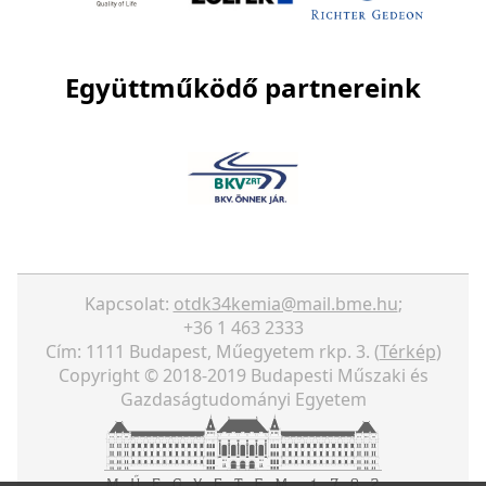
Együttműködő partnereink
Kapcsolat:
otdk34kemia@mail.bme.hu
;
+36 1 463 2333
Cím: 1111 Budapest, Műegyetem rkp. 3. (
Térkép
)
Copyright © 2018-2019 Budapesti Műszaki és
Gazdaságtudományi Egyetem